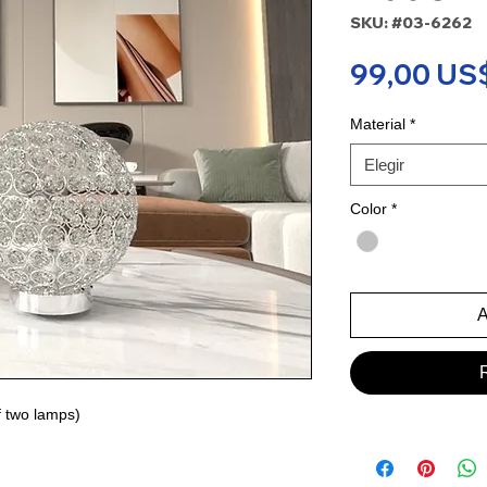
SKU: #03-6262
99,00 US
Material
*
Elegir
Color
*
A
f two lamps)