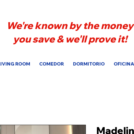
We're known by the money
you save & we'll prove it!
LIVING ROOM
COMEDOR
DORMITORIO
OFICINA
Madelin