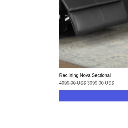
Reclining Nova Sectional
Precio
Precio de oferta
4999,00 US$
3999,00 US$