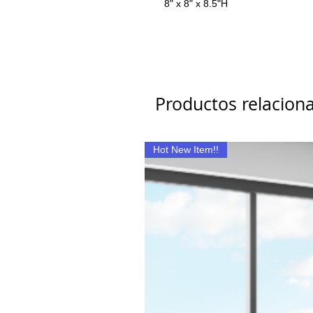
8" x 8" x 8.5"H
Productos relacion
Hot New Item!!