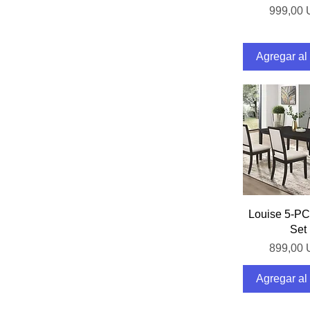
Precio
999,00
Agregar al 
Vista rá
Louise 5-PC
Set
Precio
899,00
Agregar al 