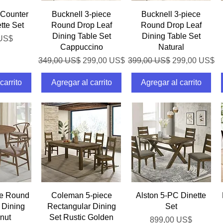
pida
Vista rápida
Vista rápida
Counter
Bucknell 3-piece
Bucknell 3-piece
tte Set
Round Drop Leaf
Round Drop Leaf
Dining Table Set
Dining Table Set
 US$
Cappuccino
Natural
Precio
Precio de oferta
Precio
Precio de ofer
349,00 US$
299,00 US$
399,00 US$
299,00 US$
carrito
Agregar al carrito
Agregar al carrito
pida
Vista rápida
Vista rápida
ce Round
Coleman 5-piece
Alston 5-PC Dinette
 Dining
Rectangular Dining
Set
nut
Set Rustic Golden
Precio
899,00 US$