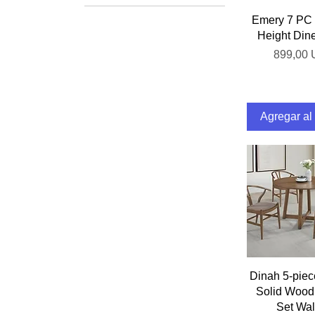
5pc Set
Vista rá
Emery 7 PC 
Height Dine
Precio
899,00
Agregar al 
Vista rá
Dinah 5-pie
Solid Wood
Set Wal