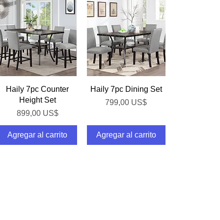
Vista rápida
Vista rápida
Haily 7pc Counter
Haily 7pc Dining Set
Height Set
Precio
799,00 US$
Precio
899,00 US$
Agregar al carrito
Agregar al carrito