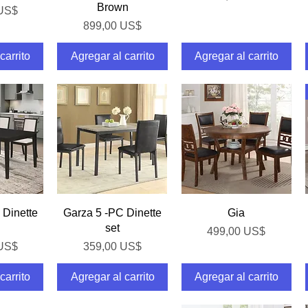
Brown
 US$
Precio
899,00 US$
carrito
Agregar al carrito
Agregar al carrito
pida
Vista rápida
Vista rápida
 Dinette
Garza 5 -PC Dinette
Gia
set
Precio
499,00 US$
Precio
 US$
359,00 US$
carrito
Agregar al carrito
Agregar al carrito