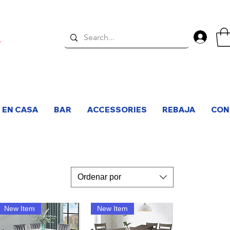
Inici
 EN CASA
BAR
ACCESSORIES
REBAJA
CON
Ordenar por
New Item
New Item