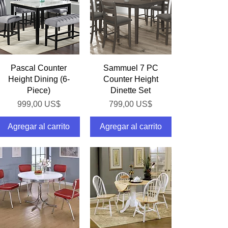
Vista rápida
Vista rápida
Pascal Counter
Sammuel 7 PC
Height Dining (6-
Counter Height
Piece)
Dinette Set
Precio
Precio
999,00 US$
799,00 US$
Agregar al carrito
Agregar al carrito