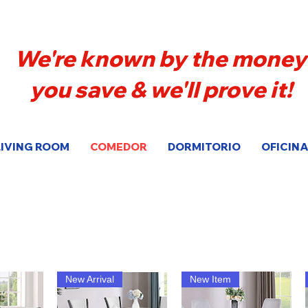
We're known by the money
you save & we'll prove it!
LIVING ROOM
COMEDOR
DORMITORIO
OFICINA
New Arrival
New Item