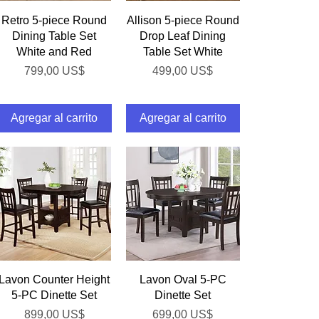
Vista rápida
Vista rápida
Retro 5-piece Round
Allison 5-piece Round
Dining Table Set
Drop Leaf Dining
White and Red
Table Set White
Precio
Precio
799,00 US$
499,00 US$
ta
Agregar al carrito
Agregar al carrito
Vista rápida
Vista rápida
Lavon Counter Height
Lavon Oval 5-PC
5-PC Dinette Set
Dinette Set
Precio
Precio
899,00 US$
699,00 US$