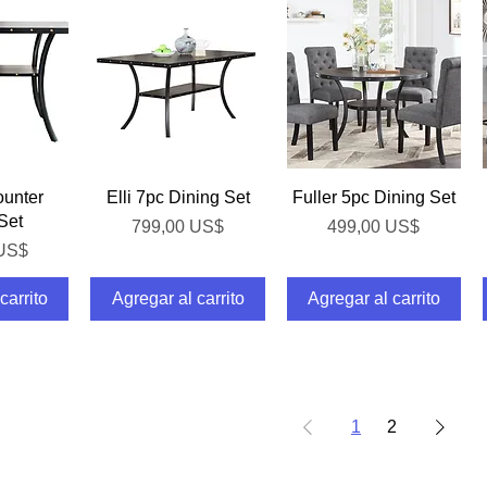
pida
Vista rápida
Vista rápida
ounter
Elli 7pc Dining Set
Fuller 5pc Dining Set
Set
Precio
Precio
799,00 US$
499,00 US$
 US$
carrito
Agregar al carrito
Agregar al carrito
1
2