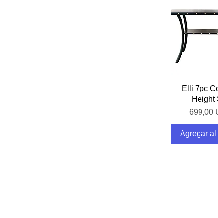
Vista rá
Elli 7pc C
Height 
Precio
699,00
Agregar al 