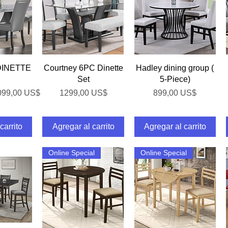
pida
Vista rápida
Vista rápida
 DINETTE
Courtney 6PC Dinette
Hadley dining group (
Set
5-Piece)
ecio de oferta
Precio
Precio
099,00 US$
1299,00 US$
899,00 US$
carrito
Agregar al carrito
Agregar al carrito
Online Special
Online Special