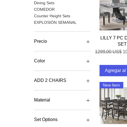
Dining Sets
COMEDOR
Counter Height Sets
EXPLOSIÓN SEMANAL
Vista rá
LILLY 7 PC
Precio
SET
Precio
Pr
1299,00 US$
1
299 US$
1299 US$
Color
Agregar al 
ADD 2 CHAIRS
New Item
Add 2 Chairs $258
No thanks
Material
No Thanks
Glass
Marble
Set Options
Wood