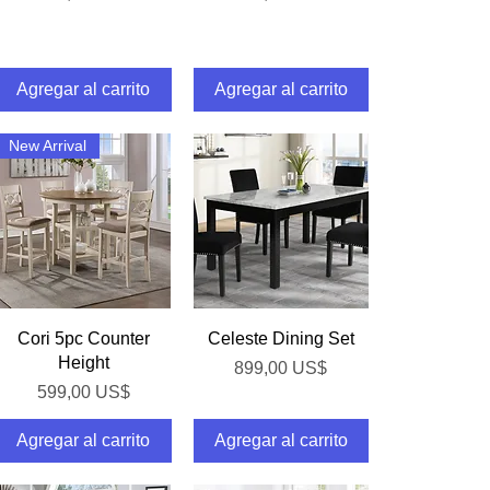
Agregar al carrito
Agregar al carrito
New Arrival
Vista rápida
Vista rápida
Cori 5pc Counter
Celeste Dining Set
Height
Precio
899,00 US$
Precio
599,00 US$
Agregar al carrito
Agregar al carrito